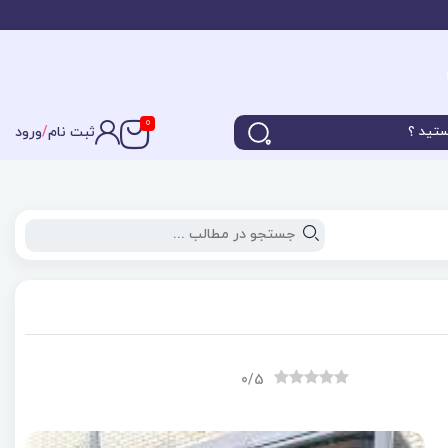
0
ثبت نام
/
ورود
0
/5