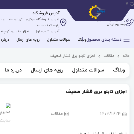
7
آدرس فروشگاه
پشتیبانی آنلاین
09109090366
پنوماتیک حامد
آدرس شعبه اول: لاله زار جنوبی، کوچه علیپ
دسته بندی محصول
وبلاگ
سوالات متداول
رویه های ارسال
درباره 
خانه
مقالات
اجزای تابلو برق فشار ضعیف
وبلاگ
سوالات متداول
رویه های ارسال
درباره ما
اجزای تابلو برق فشار ضعیف
۱۴۰۳/۱۱/۲۴
مقالات
م