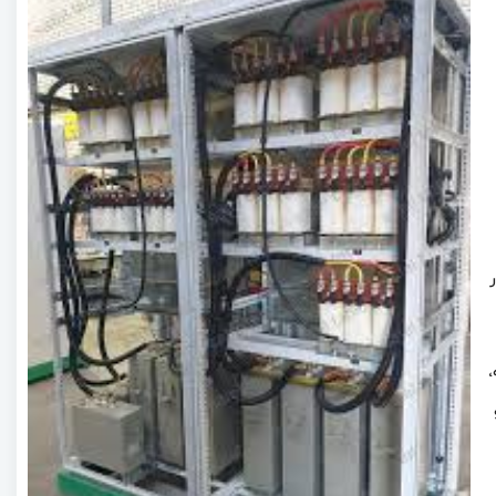
ی مدار
،