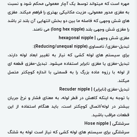
مهره است که میتواند توسط یک آچار معمولی محکم شود و نسبت
به مغزی مدور معمولی، مزیت مکانیکی بهتری را فراهم میکند. مغزی
های شش وجهی که فاصله ما بین دو بخش انتهایی آن بلند تر باشد
را مغزی شش وجهی بلند (long hex nipple) می نامند.
مغزی شش وجهی | hexagonal nipple
تبدیل-مغزی/ نامساوی (Reducing/unequal nipple):
برای سیستم های لوله کشی که نیاز به تغییر ابعاد لوله دارند،
تبدیل-مغزی یا مغزی نابرابر استفاده میشود. تبدیل-مغزی قطعه ای
از لوله با رزوه ماده بزرگ را به قسمتی با اندازه کوچکتر متصل
میکند.
تبدیل-مغزی (نابرابر) | Recuder nipple
با توجه به اینکه کاهش در قطر لوله، به معنای فشار و نرخ جریان
بیشتر در لوله/اتصال کوچکتر است، باید هنگام استفاده از این
قطعات مراقب باشید.
سرشلنگی | Hose nipple
سرشلنگی برای سیستم های لوله کشی که نیاز است لوله به شلنگ