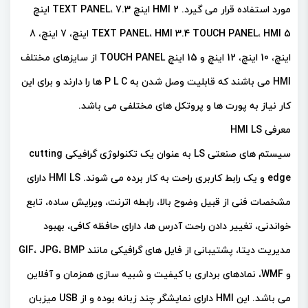
مورد استفاده قرار می گیرد. HMI 2 اینچ TEXT PANEL، 7.3 اینچ
TEXT PANEL، HMI 3.4 TOUCH PANEL، HMI 5 اینچ، 7 اینچ، 8
اینچ، 10 اینچ، 12 اینچ و 15 اینچ TOUCH PANEL از سایزهای مختلف
HMI می باشند که قابلیت وصل شدن به P L C ها را دارند و برای این
کار نیاز به پورت ها و پروتکل های مختلفی می باشد.
معرفی HMI LS
سیستم های صنعتی LS به عنوان یک تکنولوژی گرافیکی cutting
edge و یک رابط کاربری راحت به کار برده می شوند. HMI LS دارای
مشخصات فنی از قبیل وضوح بالا، رابطه اترنت، ویرایش ساده، تابع
خواندنی، تغییر دادن راحت آدرس ها، دارای حافظه کافی، بهبود
مدیریت دیتا، پشتیبانی از فایل های گرافیکی مانند GIF، JPG، BMP
و WMF، نمادهای برداری با کیفیت و شبیه سازی همزمان و آفلاین
می باشد. این HMI دارای نمایشگر چند زبانه بوده و از USB میزبان