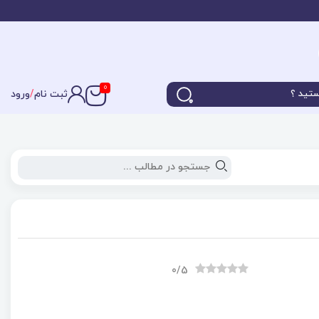
0
ثبت نام
/
ورود
0
/5