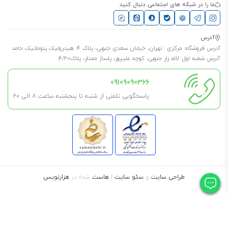
ما را در شبکه های اجتماعی دنبال کنید
آدرس
آدرس فروشگاه مرکزی : تهران، خیابان سعدی جنوبی، پلاک 4. هیدرولیک پنوماتیک حامد
آدرس شعبه اول: لاله زار جنوبی، کوچه علیپور، پاساژ ممتاز، پلاک4/20
09109090366
پاسخگویی تلفنی از شنبه تا پنجشنبه ساعت 8 الی ۲۰
طراحی سایت
و
سئو سایت
|
هاست
شده در
هزارنویس