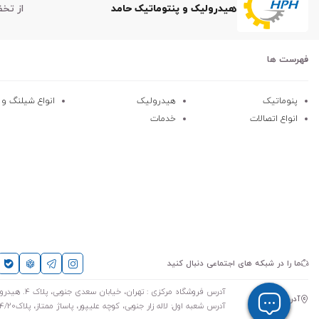
هیدرولیک و پنتوماتیک حامد
از تخ
فهرست ها
پنوماتیک
هیدرولیک
انواع شیلنگ و کا
انواع اتصالات
خدمات
ما را در شبکه های اجتماعی دنبال کنید
آدرس فروشگاه مرکزی : تهران، خیابان سعدی جنوبی، پلاک 4. هیدرولیک پنوماتیک حامد
آدرس
آدرس شعبه اول: لاله زار جنوبی، کوچه علیپور، پاساژ ممتاز، پلاک4/20