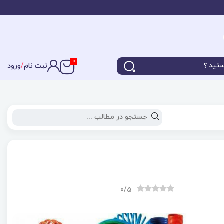
0
ثبت نام
/
ورود
0
/5