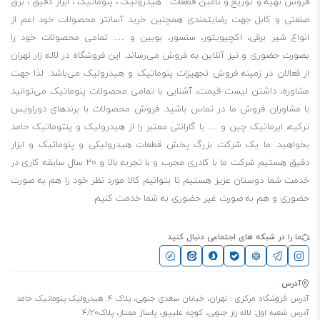
فروش تهیه و توزیع و تامین قطعات : هیدرولیک ، پنوماتیک ، ابزار دقیق ، برق
صنعتی و کابل جهت رضایتمندی همچنین خرید آسانتر محصولات خود اعم از
انواع شیر برقی، اکچیویتور، سنسور، بوبین و …. تمامی محصولات خود را
بصورت حضوری و نیز آنلاین به فروش می‌رساند. این فروشگاه در لاله زار تهران
از فعالان در زمینه فروش تجهیزات پنوماتیک و هیدرولیک می‌باشد. لذا جهت
مشاوره، داشتن لیست قیمت، آشنایی با تمامی محصولات پنوماتیک می‌توانید
با مشاوران فروش ما در تماس باشید. فروش محصولات با برندهای دوراویس
ترکیه، ایرماتیک چین و … با گارانتی معتبر را از هیدرولیک و پنتوماتیک حامد
بخواهید. ما یک شرکت بزرگ پخش قطعات هیدرولیکی و پنوماتیک و ابزار
دقیق هستیم شرکت ما با کادری مجرب و با تجربه بالا و ۲۰ سال سابقه کاری در
خدمت شما دوستان عزیز هستیم تا بتوانیم کالا مورد نظر خود را هم به صورت
حضوری و هم به صورت غیر حضوری به شما خدمت کنیم.
ما را در شبکه های اجتماعی دنبال کنید
آدرس
آدرس فروشگاه مرکزی : تهران، خیابان سعدی جنوبی، پلاک 4. هیدرولیک پنوماتیک حامد
آدرس شعبه اول: لاله زار جنوبی، کوچه علیپور، پاساژ ممتاز، پلاک4/20