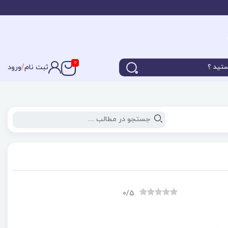
0
ثبت نام
/
ورود
0
/5