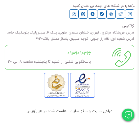
ما را در شبکه های اجتماعی دنبال کنید
آدرس
آدرس فروشگاه مرکزی : تهران، خیابان سعدی جنوبی، پلاک 4. هیدرولیک پنوماتیک حامد
آدرس شعبه اول: لاله زار جنوبی، کوچه علیپور، پاساژ ممتاز، پلاک4/20
09109090366
پاسخگویی تلفنی از شنبه تا پنجشنبه ساعت 8 الی ۲۰
طراحی سایت
و
سئو سایت
|
هاست
شده در
هزارنویس