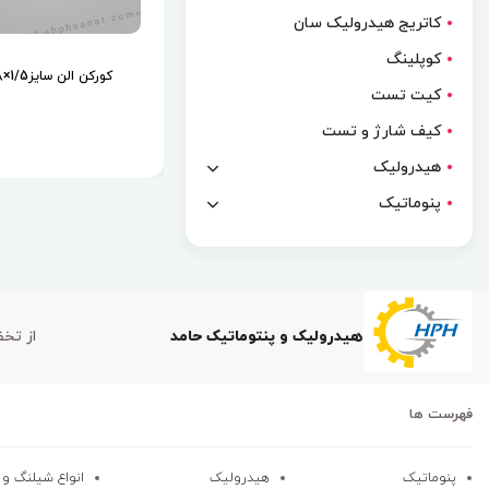
کاتریج هیدرولیک سان
کوپلینگ
کورکن الن سایز1/5×18 آلمانی
کیت تست
کیف شارژ و تست
هیدرولیک
پنوماتیک
هیدرولیک و پنتوماتیک حامد
از تخ
فهرست ها
پنوماتیک
هیدرولیک
انواع شیلنگ و کا